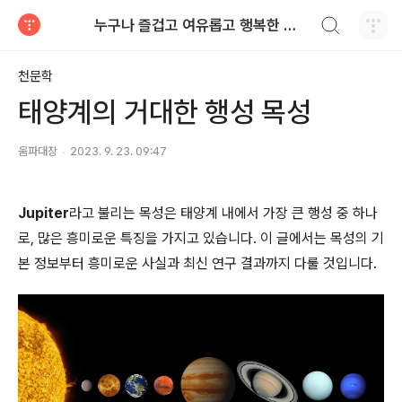
검색하기
누구나 즐겁고 여유롭고 행복한 세상
티스토리
천문학
태양계의 거대한 행성 목성
움파대장
2023. 9. 23. 09:47
Jupiter
라고 불리는 목성은 태양계 내에서 가장 큰 행성 중 하나
로, 많은 흥미로운 특징을 가지고 있습니다. 이 글에서는 목성의 기
본 정보부터 흥미로운 사실과 최신 연구 결과까지 다룰 것입니다.