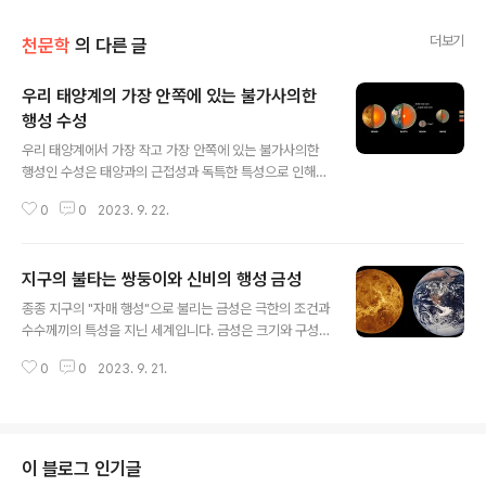
더보기
천문학
의 다른 글
우리 태양계의 가장 안쪽에 있는 불가사의한
행성 수성
글 내용
우리 태양계에서 가장 작고 가장 안쪽에 있는 불가사의한
행성인 수성은 태양과의 근접성과 독특한 특성으로 인해
오랫동안 신비로움을 간직해 왔습니다. 더 큰 형제 행성에
0
0
2023. 9. 22.
의해 가려졌음에도 불구하고 수성은 호기심과 과학적 중요
성을 지닌 세계입니다. 이 글에서 우리는 수성을 정의하는
특징, 탐험의 역사, 수성을 둘러싼 미스터리를 탐험하는 여
지구의 불타는 쌍둥이와 신비의 행성 금성
행을 시작할 것입니다. 수성 Mercury라고 불리는 수성은
글 내용
태양에서 가장 가까운 행성으로 불과 5,800만 킬로미터
종종 지구의 "자매 행성"으로 불리는 금성은 극한의 조건과
(3,600만 마일) 떨어져 있습니다. 이것은 지구, 금성, 화성
수수께끼의 특성을 지닌 세계입니다. 금성은 크기와 구성
과 매우 유사한 지구형 행성이며 종종 "암석" 또는 "내부"
이 지구와 놀랍도록 유사함에도 불구하고 열악한 환경이라
행성으로 불립니다. 태양과의 근접성에도 불구하고 수성은
0
0
2023. 9. 21.
는 측면에서 극명한 대조를 보여줍니다. 이 글에서 우리는
매혹적인 이야기를 들려줍니다. 수성의 독특한 특성 수성
지구의 불타는 쌍둥이와 신비의 행성 금성과 금성의 독특
은 몇 가지 주요 측면에서 ..
한 특징, 그것을 둘러싸고 있는 신비, 태양계 연구에서 금성
이 갖는 과학적 중요성을 탐구하는 여행을 시작할 것입니
다. 금성 비너스(Venus)라 불리는 금성은 수성과 지구 사
이 블로그 인기글
이에 위치한 우리 태양계의 태양에서 두 번째 행성입니다.