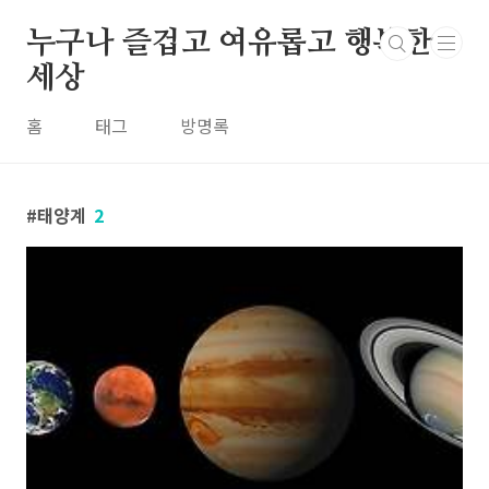
본문 바로가기
누구나 즐겁고 여유롭고 행복한
세상
홈
태그
방명록
태양계
2